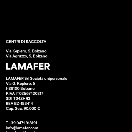
Rifiuti cantiere
Eco strumenti
Vendita pezzame
Forfait CNA-SHV
CENTRI DI RACCOLTA
Via Keplero, 5, Bolzano
Via Agruzzo, 5, Bolzano
LAMAFER Srl Società unipersonale
Via G. Keplero, 5
I-39100 Bolzano
P.IVA IT02567420217
SDI T04ZHR3
REA BZ-188414
Cap. Soc. 90.000 €
T +39 0471 918191
info@lamafer.com