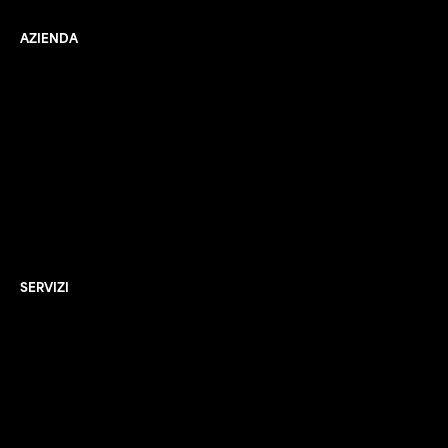
AZIENDA
Chi siamo
Cosa facciamo
Documentazione
Bilancio di sostenibilità
Info
Jobs
Contatti
FAQ
SERVIZI
Riciclaggio
Smaltimento rifiuti
Commercio rottami
Registro e mud
Trasporto rifiuti
Trasporto conto terzi